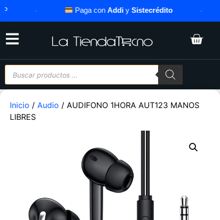
·
Paga con
Addi
y
Sistecrédito
·
Inicio
/
Audio
/ AUDIFONO 1HORA AUT123 MANOS
LIBRES