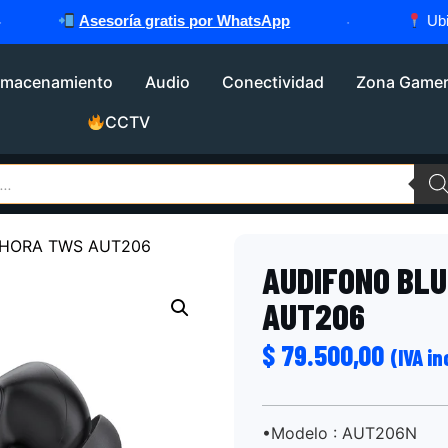
Asesoría gratis por WhatsApp
·
Ubicado
lmacenamiento
Audio
Conectividad
Zona Game
CCTV
1HORA TWS AUT206
AUDIFONO BL
AUT206
$
79.500,00
(IVA in
•
Modelo : AUT206N