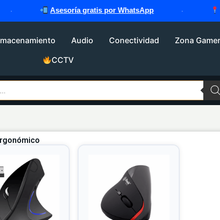
·
Asesoría gratis por WhatsApp
·
Ub
lmacenamiento
Audio
Conectividad
Zona Game
CCTV
rgonómico