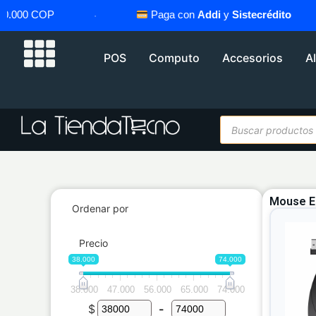
0.000 COP
·
Paga con
Addi
y
Sistecrédito
POS
Computo
Accesorios
A
Mouse E
Ordenar por
Precio
38.000
74.000
38.000
47.000
56.000
65.000
74.000
$
-