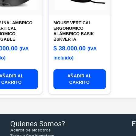
 INALAMBRICO
MOUSE VERTICAL
ERTICAL
ERGONOMICO
NOMICO
ALÁMBRICO BASIK
RGABLE
BSKVERTA
000,00
$
38.000,00
(IVA
(IVA
do)
incluido)
AÑADIR AL
AÑADIR AL
CARRITO
CARRITO
Quienes Somos?
E
Acerca de Nosotros
Trabaja Con Nosotros