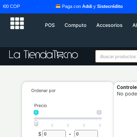
000 COP
·
Paga con
Addi
y
Sistecrédito
·
POS
Computo
Accesorios
A
Control
Ordenar por
No pode
Precio
0
0
0
0
0
0
0
$
-