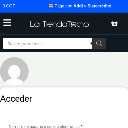
000 COP
·
Paga con
Addi
y
Sistecrédito
·
Acceder
Nombre de usuario o correo electrónico
*