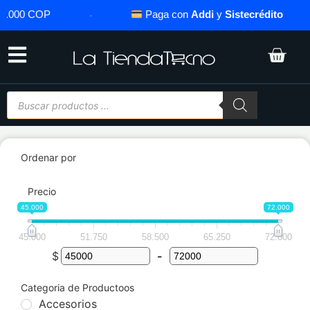
0.000 COP
·
Paga con
Addi
y
Sistecrédito
Ordenar por
Precio
45.000
72.000
45.000
51.750
58.500
65.250
72.000
$
-
Categoria de Productoos
Accesorios