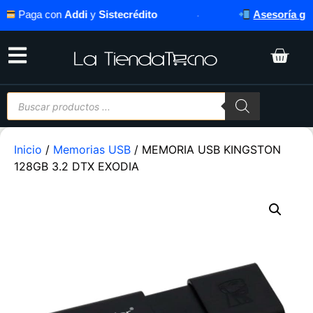
Paga con
Addi
y
Sistecrédito
·
Asesoría grati
Inicio
/
Memorias USB
/ MEMORIA USB KINGSTON
128GB 3.2 DTX EXODIA