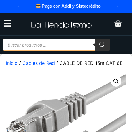
·
Paga con
Addi
y
Sistecrédito
·
Inicio
/
Cables de Red
/ CABLE DE RED 15m CAT 6E