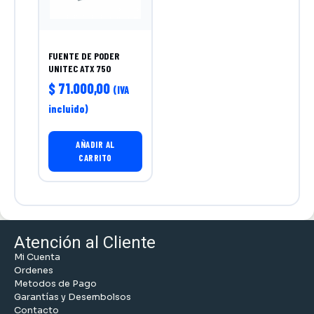
FUENTE DE PODER
UNITEC ATX 750
$
71.000,00
(IVA
incluido)
AÑADIR AL
CARRITO
Atención al Cliente
Mi Cuenta
Ordenes
Metodos de Pago
Garantías y Desembolsos
Contacto