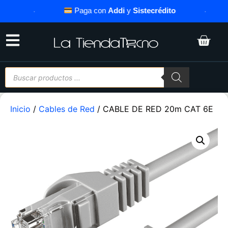
·
Paga con
Addi
y
Sistecrédito
·
Inicio
/
Cables de Red
/ CABLE DE RED 20m CAT 6E