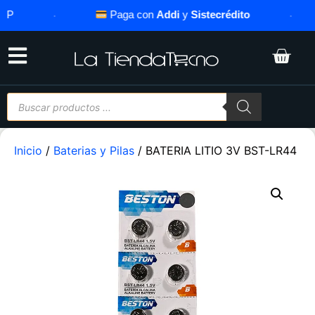
·
Paga con
Addi
y
Sistecrédito
·
Inicio
/
Baterias y Pilas
/ BATERIA LITIO 3V BST-LR44