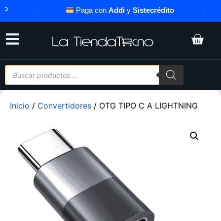
·
Paga con
Addi
y
Sistecrédito
·
Inicio
/
Convertidores
/ OTG TIPO C A LIGHTNING