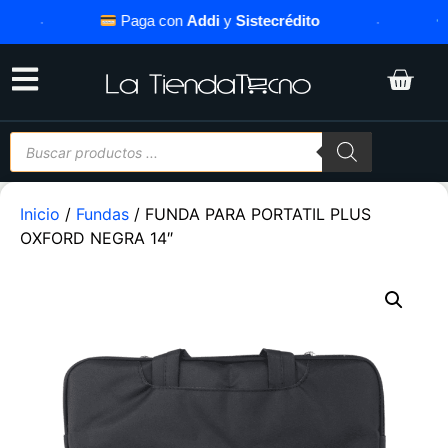
·
Paga con
Addi
y
Sistecrédito
·
A
Inicio
/
Fundas
/ FUNDA PARA PORTATIL PLUS
OXFORD NEGRA 14″