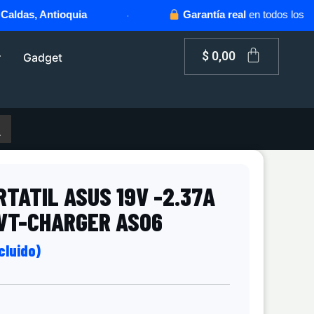
as, Antioquia
·
Garantía real
en todos los produ
$
0,00
r
Gadget
TATIL ASUS 19V -2.37A
VT-CHARGER AS06
ncluido)