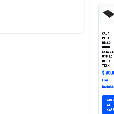
CAJA
PARA
DISCO
DURO
SATA 2.5
USB 2.0
BASIK
TECH
$
30.0
(IVA
incluid
AÑAD
AL
CAR