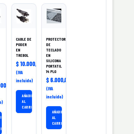
CABLE DE
PROTECTOR
PODER
DE
EN
TECLADO
TREBOL
EN
SILICONA
$
10.000,00
PORTATIL
14 PLG
(IVA
$
6.000,00
incluido)
00,00
(IVA
AÑADIR
incluido)
AL
o)
CARRITO
AÑADIR
IR
AL
CARRITO
RITO