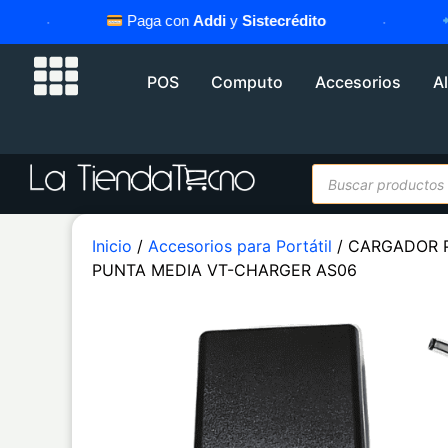
·
Paga con
Addi
y
Sistecrédito
·
As
POS
Computo
Accesorios
A
Inicio
/
Accesorios para Portátil
/ CARGADOR P
PUNTA MEDIA VT-CHARGER AS06