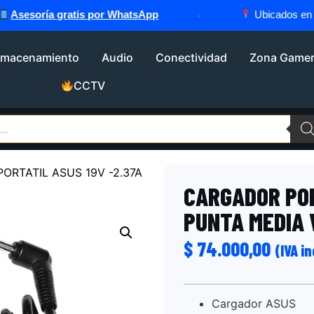
esoría gratis por WhatsApp
·
Ubicados en
Cald
lmacenamiento
Audio
Conectividad
Zona Game
CCTV
ORTATIL ASUS 19V -2.37A
CARGADOR POR
PUNTA MEDIA 
$
74.000,00
(IVA i
Cargador ASUS