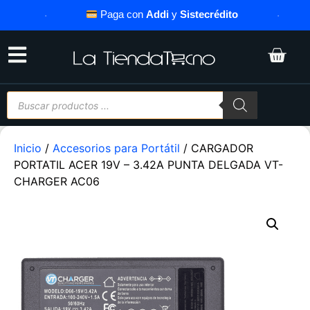
·
Paga con
Addi
y
Sistecrédito
·
Inicio
/
Accesorios para Portátil
/ CARGADOR
PORTATIL ACER 19V – 3.42A PUNTA DELGADA VT-
CHARGER AC06