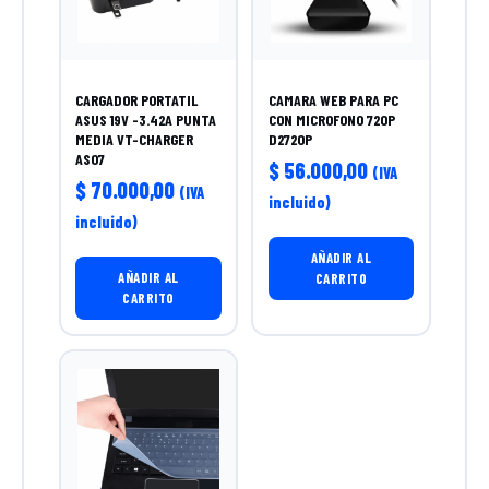
CARGADOR PORTATIL
CAMARA WEB PARA PC
ASUS 19V -3.42A PUNTA
CON MICROFONO 720P
MEDIA VT-CHARGER
D2720P
AS07
$
56.000,00
(IVA
$
70.000,00
(IVA
incluido)
incluido)
AÑADIR AL
AÑADIR AL
CARRITO
CARRITO