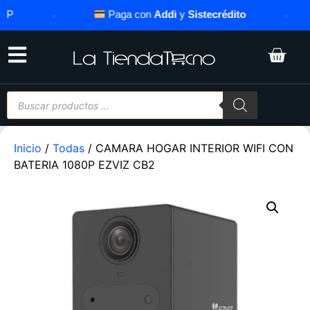
P
·
Paga con
Addi
y
Sistecrédito
·
Inicio
/
Todas
/ CAMARA HOGAR INTERIOR WIFI CON
BATERIA 1080P EZVIZ CB2