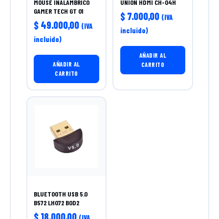
MOUSE INALÁMBRICO
UNION HDMI CH-04H
GAMER TECH GT 01
$
7.000,00
(IVA
$
49.000,00
(IVA
incluido)
incluido)
AÑADIR AL
AÑADIR AL
CARRITO
CARRITO
BLUETOOTH USB 5.0
B572 LH072 BOD2
$
18.000,00
(IVA