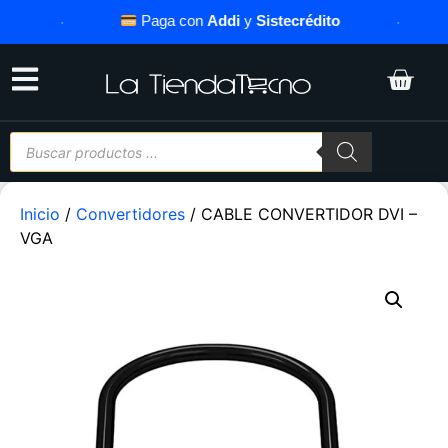
·
Paga con
Addi
y
Sistecrédito
·
Inicio
/
Convertidores
/ CABLE CONVERTIDOR DVI –
VGA