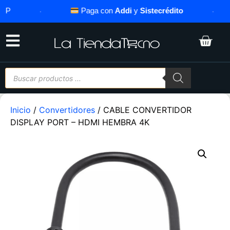
·
Paga con
Addi
y
Sistecrédito
·
Inicio
/
Convertidores
/ CABLE CONVERTIDOR
DISPLAY PORT – HDMI HEMBRA 4K