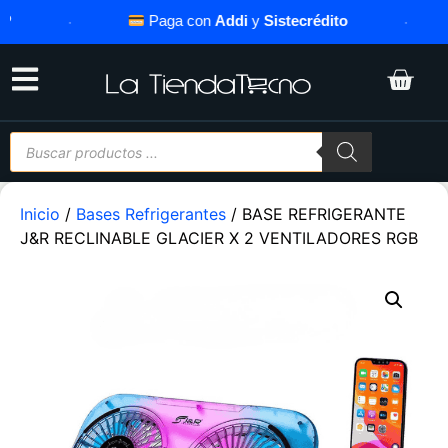
·
Paga con
Addi
y
Sistecrédito
·
Inicio
/
Bases Refrigerantes
/ BASE REFRIGERANTE
J&R RECLINABLE GLACIER X 2 VENTILADORES RGB