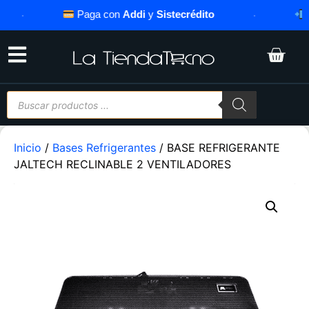
·
Paga con
Addi
y
Sistecrédito
·
Ase
Inicio
/
Bases Refrigerantes
/ BASE REFRIGERANTE
JALTECH RECLINABLE 2 VENTILADORES