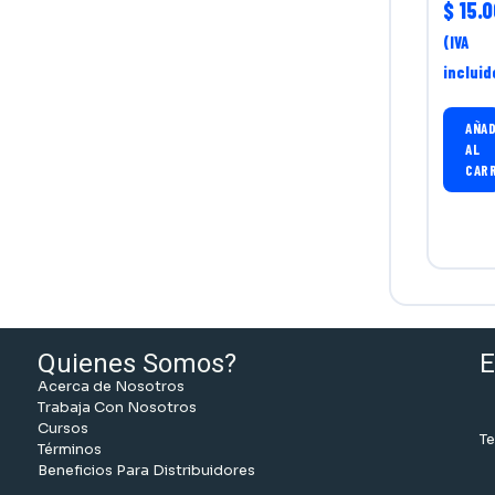
$
15.0
(IVA
incluid
AÑAD
AL
CAR
Quienes Somos?
E
Acerca de Nosotros
Trabaja Con Nosotros
Cursos
Te
Términos
Beneficios Para Distribuidores