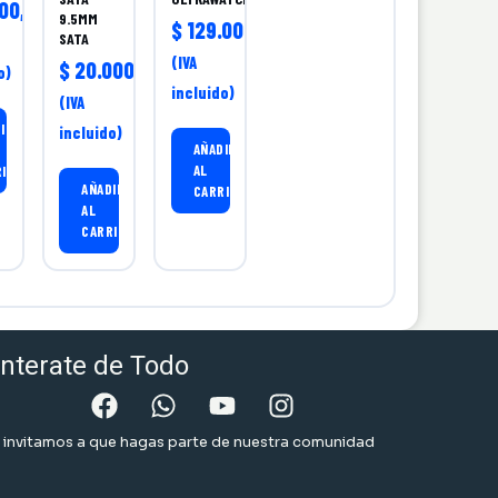
00,00
9.5MM
$
129.000,00
SATA
(IVA
$
20.000,00
o)
incluido)
(IVA
IR
incluido)
AÑADIR
AL
RITO
AÑADIR
CARRITO
AL
CARRITO
nterate de Todo
 invitamos a que hagas parte de nuestra comunidad