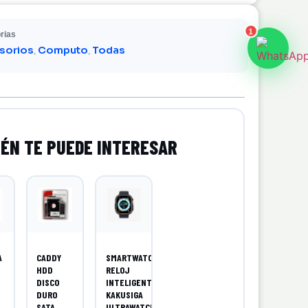
1
rias
sorios
Computo
Todas
,
,
A
CADDY
SMARTWATCH
HDD
RELOJ
DISCO
INTELIGENTE
DURO
KAKUSIGA
SATA
ULTRAWATCH