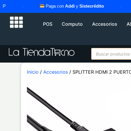
·
Paga con
Addi
y
Sistecrédito
·
POS
Computo
Accesorios
A
Inicio
/
Accesorios
/ SPLITTER HDMI 2 PUERT