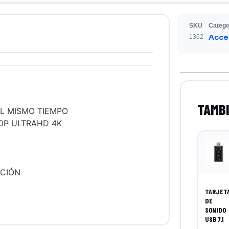
SKU
Catego
Acce
1362
AL MISMO TIEMPO
60P ULTRAHD 4K
ACIÓN
TARJET
DE
SONIDO
USB 7.1