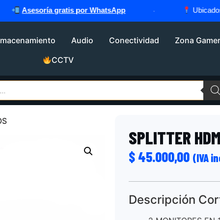
Asesoría gratis por WhatsApp
·
Ubicados en
lmacenamiento
Audio
Conectividad
Zona Game
CCTV
OS
SPLITTER HDM
$
45.000,00
(IVA i
Descripción Cor