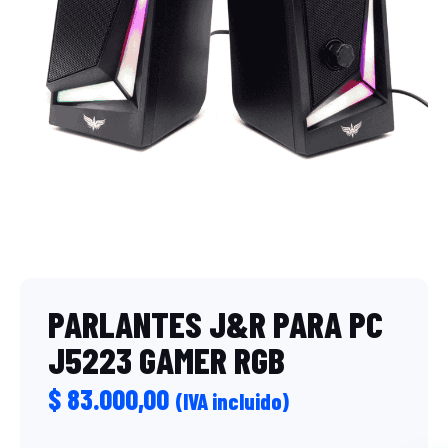
PARLANTES J&R PARA PC
J5223 GAMER RGB
$
83.000,00
(IVA incluido)