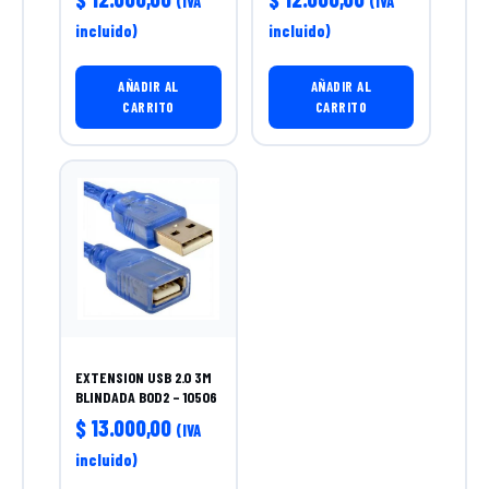
(IVA
(IVA
incluido)
incluido)
AÑADIR AL
AÑADIR AL
CARRITO
CARRITO
EXTENSION USB 2.0 3M
BLINDADA BOD2 – 10506
$
13.000,00
(IVA
incluido)