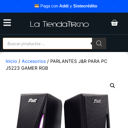
·
Paga con
Addi
y
Sistecrédito
·
Inicio
/
Accesorios
/ PARLANTES J&R PARA PC
J5223 GAMER RGB