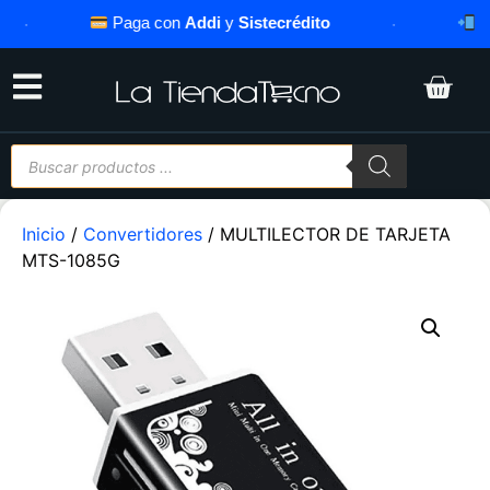
·
Paga con
Addi
y
Sistecrédito
·
Ases
Inicio
/
Convertidores
/ MULTILECTOR DE TARJETA
MTS-1085G