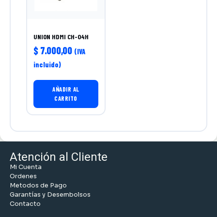
UNION HDMI CH-04H
$
7.000,00
(IVA
incluido)
AÑADIR AL
CARRITO
Atención al Cliente
Mi Cuenta
Ordenes
Metodos de Pago
Garantías y Desembolsos
Contacto