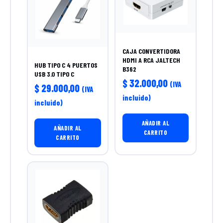
CAJA CONVERTIDORA
HDMI A RCA JALTECH
HUB TIPO C 4 PUERTOS
B362
USB 3.0 TIPO C
$
32.000,00
(IVA
$
29.000,00
(IVA
incluido)
incluido)
AÑADIR AL
AÑADIR AL
CARRITO
CARRITO