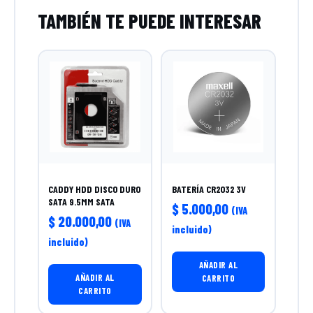
CADDY HDD DISCO DURO
BATERÍA CR2032 3V
SATA 9.5MM SATA
$
5.000,00
(IVA
$
20.000,00
(IVA
incluido)
incluido)
AÑADIR AL
AÑADIR AL
CARRITO
CARRITO