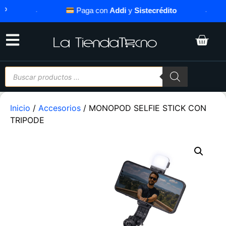
·
Paga con
Addi
y
Sistecrédito
·
Inicio
/
Accesorios
/ MONOPOD SELFIE STICK CON
TRIPODE