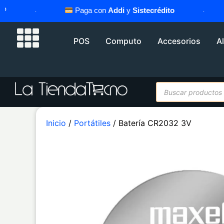
·
Paga con
Addi
y
Sistecrédito
·
POS
Computo
Accesorios
A
Inicio
/
Portátiles
/ Batería CR2032 3V