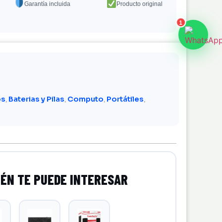
Garantía incluida
Producto original
1
os
Baterias y Pilas
Computo
Portátiles
,
,
,
,