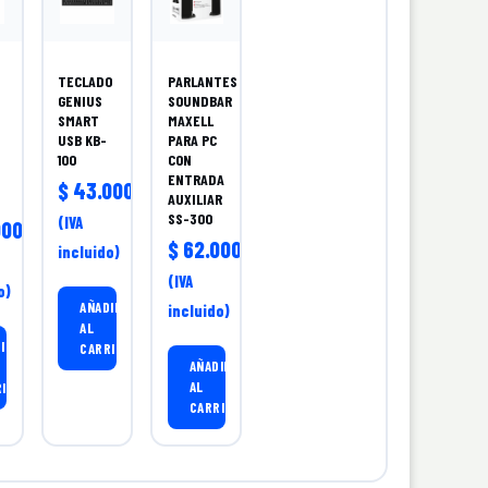
TECLADO
PARLANTES
GENIUS
SOUNDBAR
SMART
MAXELL
USB KB-
PARA PC
100
CON
ENTRADA
$
43.000,00
AUXILIAR
SS-300
(IVA
00,00
$
62.000,00
incluido)
(IVA
o)
AÑADIR
incluido)
AL
IR
CARRITO
AÑADIR
AL
RITO
CARRITO