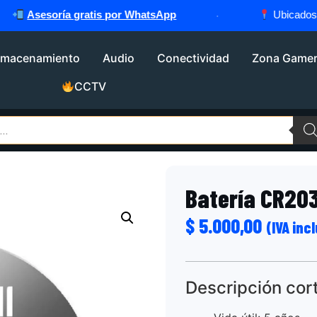
Asesoría gratis por WhatsApp
·
Ubicados en
C
lmacenamiento
Audio
Conectividad
Zona Game
CCTV
Batería CR20
$
5.000,00
(IVA inc
Descripción cor