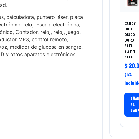
ad.
os, calculadora, puntero láser, placa
CADDY
trónico, reloj, Escala electrónica,
HDD
ico, Contador, reloj, reloj, juego,
DISCO
oductor MP3, control remoto,
DURO
SATA
voz, medidor de glucosa en sangre,
9.5MM
D y otros aparatos electrónicos.
SATA
$
20.0
(IVA
incluid
AÑAD
AL
CAR