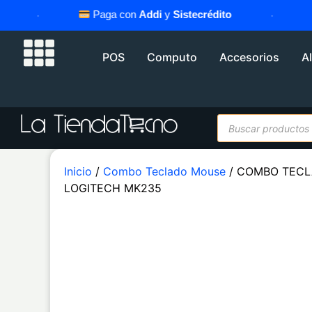
·
Paga con
Addi
y
Sistecrédito
·
A
POS
Computo
Accesorios
A
Inicio
/
Combo Teclado Mouse
/ COMBO TECL
LOGITECH MK235