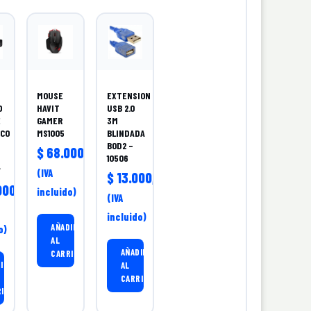
MOUSE
EXTENSION
O
HAVIT
USB 2.0
E
GAMER
3M
ICO
MS1005
BLINDADA
BOD2 –
$
68.000,00
10506
7
(IVA
$
13.000,00
00,00
incluido)
(IVA
incluido)
AÑADIR
o)
AL
AÑADIR
CARRITO
IR
AL
CARRITO
RITO