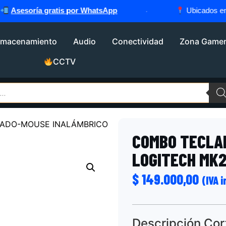
sesoría gratis por WhatsApp
·
Ubicados en
Cal
lmacenamiento
Audio
Conectividad
Zona Game
CCTV
ADO-MOUSE INALÁMBRICO
COMBO TECLA
LOGITECH MK
$
149.000,00
(IVA 
Descripción Cor