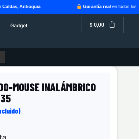
das, Antioquia
·
Garantía real
en todos los produ
$
0,00
r
Gadget
DO-MOUSE INALÁMBRICO
235
incluido)
ta