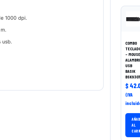
e 1000 dpi.
 m.
 usb.
COMBO
TECLAD
– MOUS
ALAMBR
USB
BASIK
BSK930
$
42.0
(IVA
incluid
AÑAD
AL
CAR