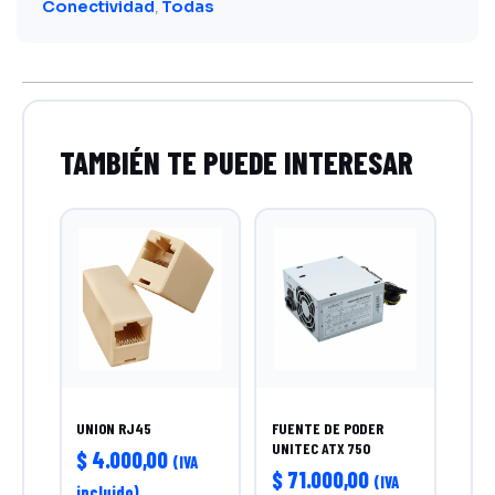
Conectividad
Todas
,
UNION RJ45
FUENTE DE PODER
UNITEC ATX 750
$
4.000,00
(IVA
$
71.000,00
(IVA
incluido)