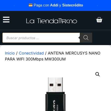
·
Paga con
Addi
y
Sistecrédito
·
Inicio
/
Conectividad
/ ANTENA MERCUSYS NANO
PARA WIFI 300Mbps MW300UM