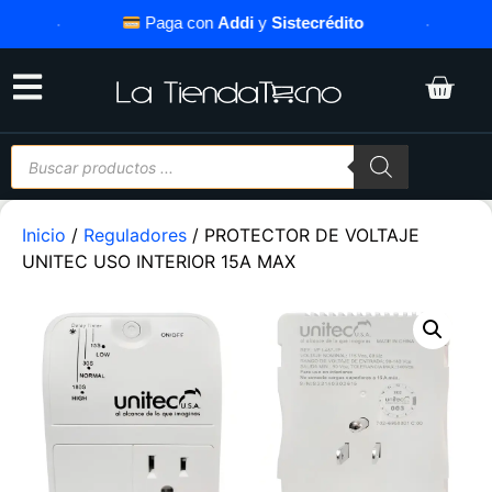
·
Paga con
Addi
y
Sistecrédito
·
Inicio
/
Reguladores
/ PROTECTOR DE VOLTAJE
UNITEC USO INTERIOR 15A MAX