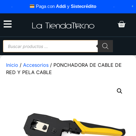
·
Paga con
Addi
y
Sistecrédito
·
As
Inicio
/
Accesorios
/ PONCHADORA DE CABLE DE
RED Y PELA CABLE