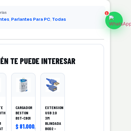
rias
1
ntes
Parlantes Para PC
Todas
,
,
TE
CARGADOR
EXTENSION
OTH
BESTON
USB 2.0
BST-C801
3M
M
BLINDADA
$
81.000,00
AT
BOD2 –