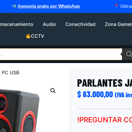
Asesoría gratis por WhatsApp
·
Ubicados 
lmacenamiento
Audio
Conectividad
Zona Game
CCTV
 PC USB
PARLANTES J
$
63.000,00
(IVA in
!PREGUNTAR C