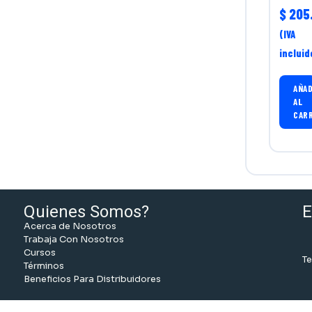
$
205.
(IVA
incluid
AÑAD
AL
CAR
Quienes Somos?
E
Acerca de Nosotros
Trabaja Con Nosotros
Cursos
Te
Términos
Beneficios Para Distribuidores