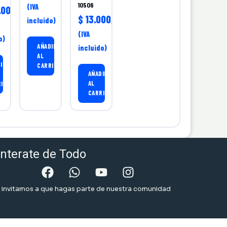
10506
(IVA
000,00
$
13.000,00
incluido)
(IVA
o)
AÑADIR
incluido)
AL
IR
CARRITO
AÑADIR
AL
RITO
CARRITO
nterate de Todo
 invitamos a que hagas parte de nuestra comunidad