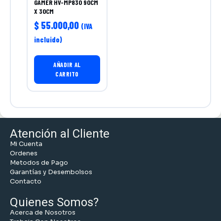
GAMER HV-MP830 90CM
X 30CM
$
55.000,00
(IVA
incluido)
AÑADIR AL
CARRITO
Atención al Cliente
Mi Cuenta
Ordenes
Metodos de Pago
Garantías y Desembolsos
Contacto
Quienes Somos?
Acerca de Nosotros