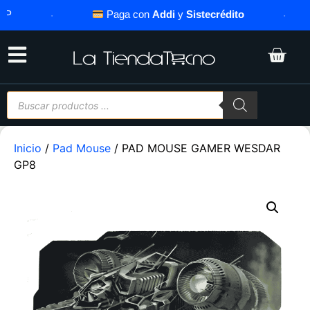
·
Paga con
Addi
y
Sistecrédito
·
Inicio
/
Pad Mouse
/ PAD MOUSE GAMER WESDAR
GP8