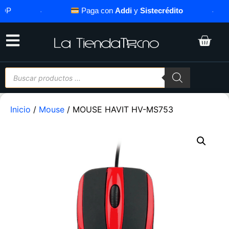
·
Paga con
Addi
y
Sistecrédito
·
Inicio
/
Mouse
/ MOUSE HAVIT HV-MS753