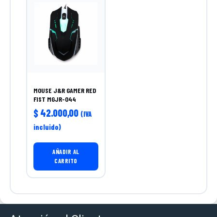
MOUSE J&R GAMER RED
FIST MGJR-044
$
42.000,00
(IVA
incluido)
AÑADIR AL
CARRITO