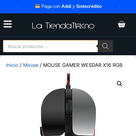
·
Paga con
Addi
y
Sistecrédito
·
Inicio
/
Mouse
/ MOUSE GAMER WESDAR X16 RGB