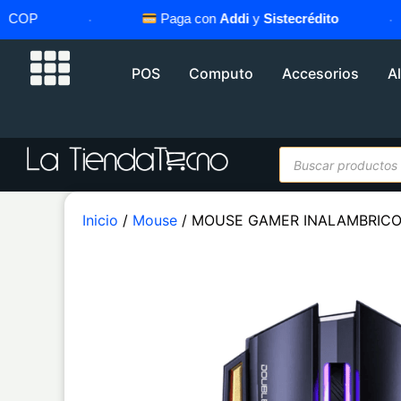
OP
·
Paga con
Addi
y
Sistecrédito
·
POS
Computo
Accesorios
A
Inicio
/
Mouse
/ MOUSE GAMER INALAMBRICO