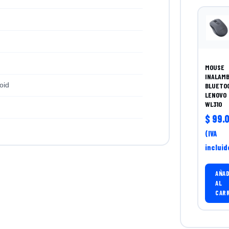
MOUSE
INALAMB
oid
BLUETO
LENOVO
WL310
$
99.0
(IVA
incluid
AÑAD
AL
CAR