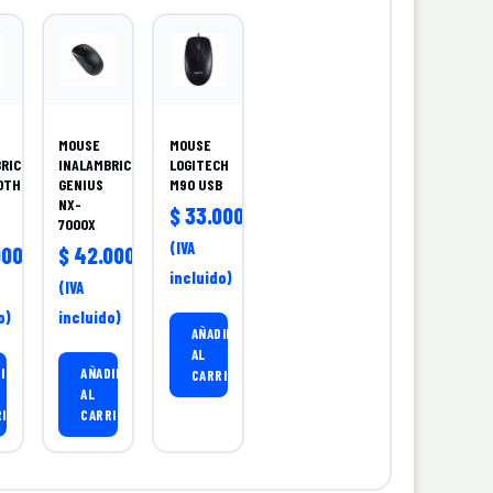
MOUSE
MOUSE
RICO
INALAMBRICO
LOGITECH
OTH
GENIUS
M90 USB
NX-
$
33.000,00
7000X
(IVA
00,00
$
42.000,00
incluido)
(IVA
o)
incluido)
AÑADIR
AL
IR
AÑADIR
CARRITO
AL
RITO
CARRITO