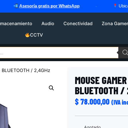
Asesoría gratis por WhatsApp
·
Ubicados
lmacenamiento
Audio
Conectividad
Zona Game
CCTV
 BLUETOOTH / 2,4GHz
MOUSE GAMER
BLUETOOTH / 
$
78.000,00
(IVA in
Agotado