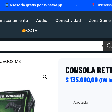
Asesoría gratis por WhatsApp
·
Ubicados en
lmacenamiento
Audio
Conectividad
Zona Game
CCTV
JUEGOS M8
CONSOLA RET
$
135.000,00
(IVA i
Agotado