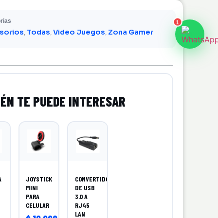
rias
1
sorios
Todas
Video Juegos
Zona Gamer
,
,
,
A
JOYSTICK
CONVERTIDOR
MINI
DE USB
PARA
3.0 A
CELULAR
RJ45
LAN