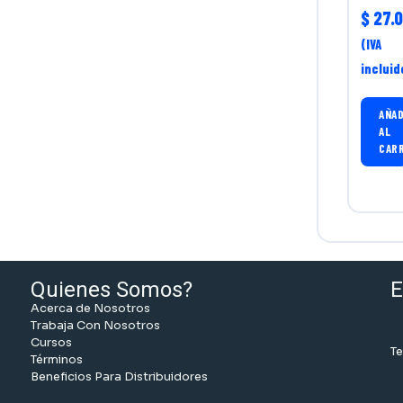
$
27.0
(IVA
incluid
AÑAD
AL
CAR
Quienes Somos?
E
Acerca de Nosotros
Trabaja Con Nosotros
Cursos
Te
Términos
Beneficios Para Distribuidores