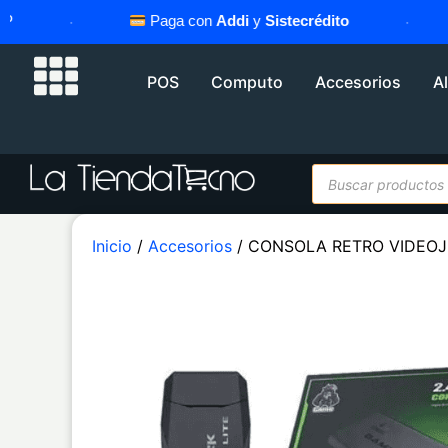
·
Paga con
Addi
y
Sistecrédito
·
POS
Computo
Accesorios
A
Inicio
/
Accesorios
/ CONSOLA RETRO VIDEO