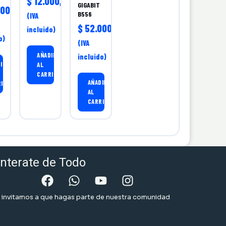
$
12.000,00
GIGABIT
00,00
B556
(IVA
$
52.000,00
incluido)
o)
(IVA
AÑADIR
incluido)
IR
AL
CARRITO
AÑADIR
RITO
AL
CARRITO
nterate de Todo
 invitamos a que hagas parte de nuestra comunidad