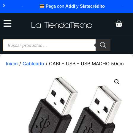
·
Paga con
Addi
y
Sistecrédito
·
Inicio
/
Cableado
/ CABLE USB – USB MACHO 50cm