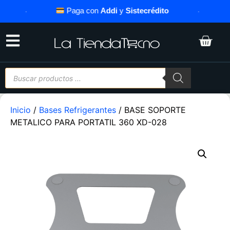
·
Paga con
Addi
y
Sistecrédito
·
Inicio
/
Bases Refrigerantes
/ BASE SOPORTE
METALICO PARA PORTATIL 360 XD-028