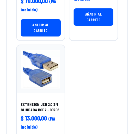
$
78.000,00
(IVA
incluido)
AÑADIR AL
CARRITO
AÑADIR AL
CARRITO
EXTENSION USB 2.0 3M
BLINDADA BOD2 – 10506
$
13.000,00
(IVA
incluido)