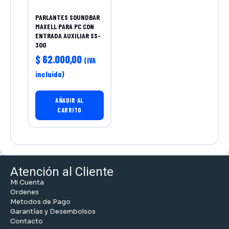
PARLANTES SOUNDBAR
MAXELL PARA PC CON
ENTRADA AUXILIAR SS-
300
$
62.000,00
(IVA
incluido)
AÑADIR AL
CARRITO
Atención al Cliente
Mi Cuenta
Ordenes
Metodos de Pago
Garantías y Desembolsos
Contacto