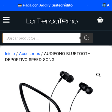
Paga con
Addi
y
Sistecrédito
·
Asesor
Inicio
/
Accesorios
/ AUDIFONO BLUETOOTH
DEPORTIVO SPEED SONG