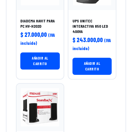
DIADEMA HAVIT PARA
UPS UNITEC
PC HV-H202D
INTERACTIVA 850 LED
400VA
$
27.000,00
(IVA
$
243.000,00
(IVA
incluido)
incluido)
AÑADIR AL
AÑADIR AL
CARRITO
CARRITO