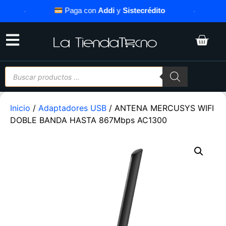
·
Paga con
Addi
y
Sistecrédito
·
A
Inicio
/
Adaptadores USB
/ ANTENA MERCUSYS WIFI
DOBLE BANDA HASTA 867Mbps AC1300