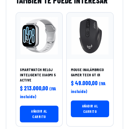
SMARTWATCH RELOJ
MOUSE INALÁMBRICO
INTELIGENTE XIAOMI 5
GAMER TECH GT 01
ACTIVE
$
49.000,00
(IVA
$
213.000,00
(IVA
incluido)
incluido)
AÑADIR AL
AÑADIR AL
CARRITO
CARRITO