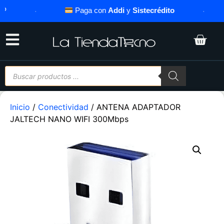
·
Paga con
Addi
y
Sistecrédito
·
Inicio
/
Conectividad
/ ANTENA ADAPTADOR
JALTECH NANO WIFI 300Mbps