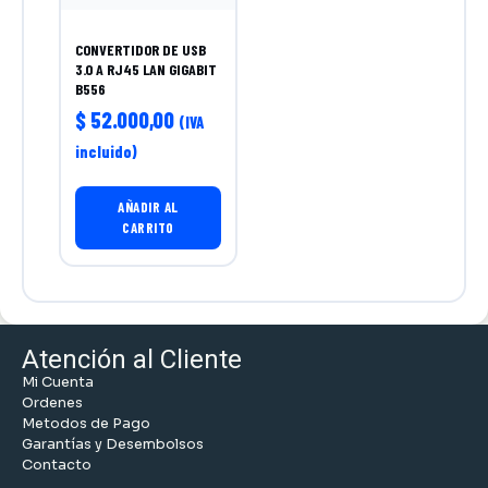
CONVERTIDOR DE USB
3.0 A RJ45 LAN GIGABIT
B556
$
52.000,00
(IVA
incluido)
AÑADIR AL
CARRITO
Atención al Cliente
Mi Cuenta
Ordenes
Metodos de Pago
Garantías y Desembolsos
Contacto