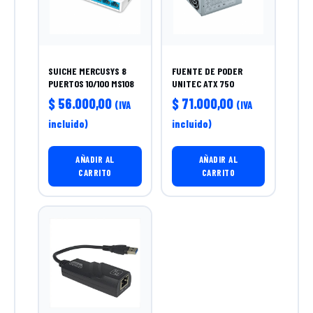
SUICHE MERCUSYS 8
FUENTE DE PODER
PUERTOS 10/100 MS108
UNITEC ATX 750
$
56.000,00
$
71.000,00
(IVA
(IVA
incluido)
incluido)
AÑADIR AL
AÑADIR AL
CARRITO
CARRITO